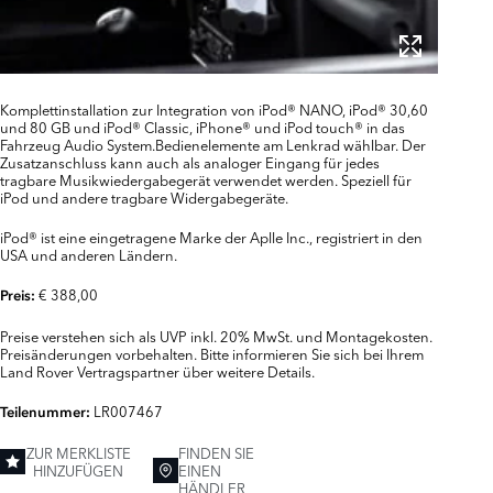
Komplettinstallation zur Integration von iPod® NANO, iPod® 30,60
und 80 GB und iPod® Classic, iPhone® und iPod touch® in das
Fahrzeug Audio System.Bedienelemente am Lenkrad wählbar. Der
Zusatzanschluss kann auch als analoger Eingang für jedes
tragbare Musikwiedergabegerät verwendet werden. Speziell für
iPod und andere tragbare Widergabegeräte.
iPod® ist eine eingetragene Marke der Aplle Inc., registriert in den
USA und anderen Ländern.
€ 388,00
Preis:
Preise verstehen sich als UVP inkl. 20% MwSt. und Montagekosten.
Preisänderungen vorbehalten. Bitte informieren Sie sich bei Ihrem
Land Rover Vertragspartner über weitere Details.
LR007467
Teilenummer:
ZUR MERKLISTE
FINDEN SIE
HINZUFÜGEN
EINEN
HÄNDLER