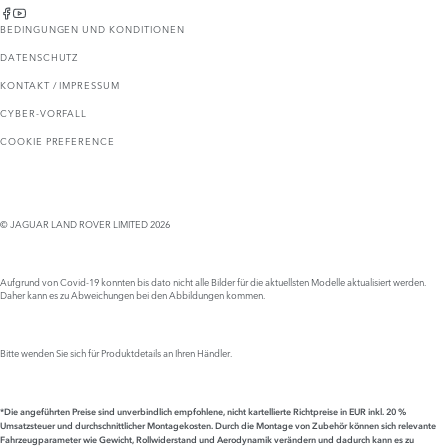
BEDINGUNGEN UND KONDITIONEN
DATENSCHUTZ
KONTAKT / IMPRESSUM
CYBER-VORFALL
COOKIE PREFERENCE
© JAGUAR LAND ROVER LIMITED 2026
Aufgrund von Covid-19 konnten bis dato nicht alle Bilder für die aktuellsten Modelle aktualisiert werden.
Daher kann es zu Abweichungen bei den Abbildungen kommen.
Bitte wenden Sie sich für Produktdetails an Ihren Händler.
*Die angeführten Preise sind unverbindlich empfohlene, nicht kartellierte Richtpreise in EUR inkl. 20 %
Umsatzsteuer und durchschnittlicher Montagekosten. Durch die Montage von Zubehör können sich relevante
Fahrzeugparameter wie Gewicht, Rollwiderstand und Aerodynamik verändern und dadurch kann es zu