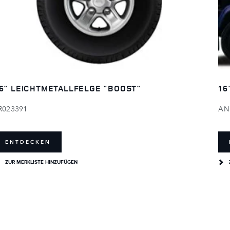
6" LEICHTMETALLFELGE "BOOST"
16
R023391
AN
ENTDECKEN
ZUR MERKLISTE HINZUFÜGEN