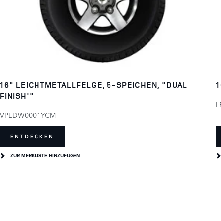
16" LEICHTMETALLFELGE, 5-SPEICHEN, "DUAL
1
FINISH'"
L
VPLDW0001YCM
ENTDECKEN
ZUR MERKLISTE HINZUFÜGEN