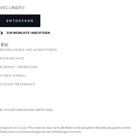
VKCUR4093
ENTDECKEN
ZUR MERKLISTE HINZUFÜGEN
BEDINGUNGEN UND KONDITIONEN
DATENSCHUTZ
KONTAKT / IMPRESSUM
CYBER-VORFALL
COOKIE PREFERENCE
© JAGUAR LAND ROVER LIMITED 2026
Aufgrund von Covid-19 konnten bis dato nicht alle Bilder für die aktuellsten Modelle aktualisiert werden.
Daher kann es zu Abweichungen bei den Abbildungen kommen.