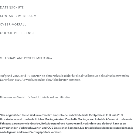
DATENSCHUTZ
KONTAKT / IMPRESSUM
CYBER-VORFALL
COOKIE PREFERENCE
© JAGUAR LAND ROVER LIMITED 2026
Aufgrund von Covid-19 konnten bis dato nicht alle Bilder für die aktuellsten Modelle aktualisiert werden.
Daher kann es zu Abweichungen bei den Abbildungen kommen.
Bitte wenden Sie sich für Produktdetails an Ihren Händler.
*Die angeführten Preise sind unverbindlich empfohlene, nicht kartellierte Richtpreise in EUR inkl. 20 %
Umsatzsteuer und durchschnittlicher Montagekosten. Durch die Montage von Zubehör können sich relevante
Fahrzeugparameter wie Gewicht, Rollwiderstand und Aerodynamik verändern und dadurch kann es zu
abweichenden Verbrauchswerten
und CO2 Emissionen kommen.
Die tatsächlichen Montagekosten können je
nach Jaguar Land Rover Vertragspartner variieren.