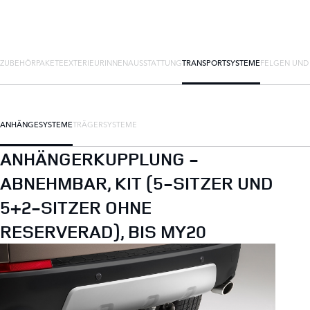
ZUBEHÖRPAKETE
EXTERIEUR
INNENAUSSTATTUNG
TRANSPORTSYSTEME
FELGEN UND
ANHÄNGESYSTEME
TRÄGERSYSTEME
ANHÄNGERKUPPLUNG -
ABNEHMBAR, KIT (5-SITZER UND
5+2-SITZER OHNE
RESERVERAD), BIS MY20