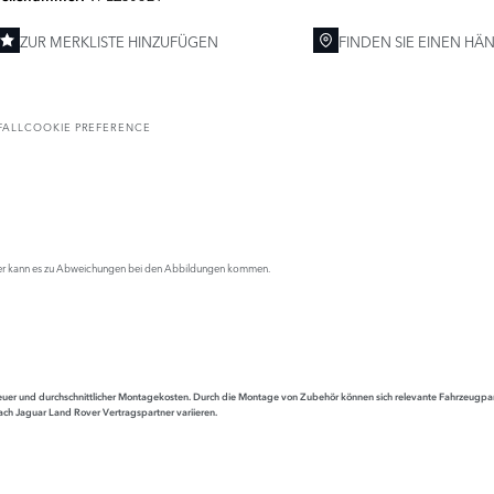
ZUR MERKLISTE HINZUFÜGEN
FINDEN SIE EINEN HÄ
FALL
COOKIE PREFERENCE
 Daher kann es zu Abweichungen bei den Abbildungen kommen.
atzsteuer und durchschnittlicher Montagekosten. Durch die Montage von Zubehör können sich relevante Fahrzeu
ach Jaguar Land Rover Vertragspartner variieren.