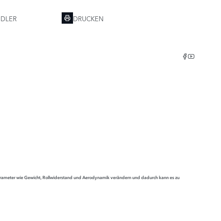
NDLER
DRUCKEN
gparameter wie Gewicht, Rollwiderstand und Aerodynamik verändern und dadurch kann es zu