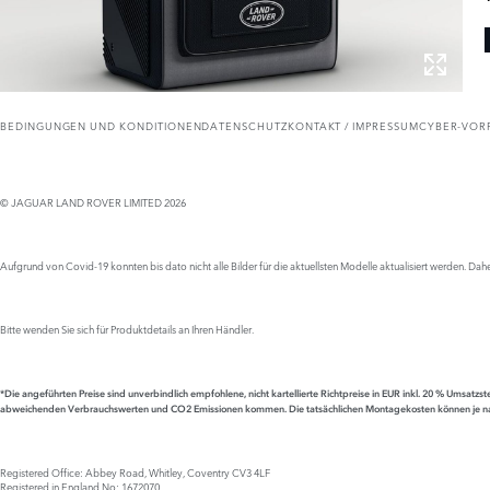
BEDINGUNGEN UND KONDITIONEN
DATENSCHUTZ
KONTAKT / IMPRESSUM
CYBER-VOR
© JAGUAR LAND ROVER LIMITED 2026
Aufgrund von Covid-19 konnten bis dato nicht alle Bilder für die aktuellsten Modelle aktualisiert werden.
Bitte wenden Sie sich für Produktdetails an Ihren Händler.
*Die angeführten Preise sind unverbindlich empfohlene, nicht kartellierte Richtpreise in EUR inkl. 20 % Ums
abweichenden Verbrauchswerten
und CO2 Emissionen kommen.
Die tatsächlichen Montagekosten können je n
Registered Office: Abbey Road, Whitley, Coventry CV3 4LF
Registered in England No: 1672070