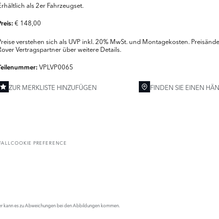
Erhältlich als 2er Fahrzeugset.
€ 148,00
Preis:
Preise verstehen sich als UVP inkl. 20% MwSt. und Montagekosten. Preisänder
Rover Vertragspartner über weitere Details.
VPLVP0065
Teilenummer:
ZUR MERKLISTE HINZUFÜGEN
FINDEN SIE EINEN HÄ
FALL
COOKIE PREFERENCE
 Daher kann es zu Abweichungen bei den Abbildungen kommen.