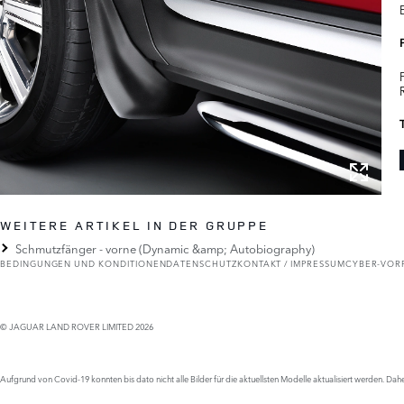
WEITERE ARTIKEL IN DER GRUPPE
Schmutzfänger - vorne (Dynamic &amp; Autobiography)
BEDINGUNGEN UND KONDITIONEN
DATENSCHUTZ
KONTAKT / IMPRESSUM
CYBER-VOR
© JAGUAR LAND ROVER LIMITED 2026
Aufgrund von Covid-19 konnten bis dato nicht alle Bilder für die aktuellsten Modelle aktualisiert werden.