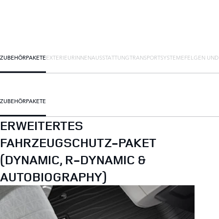
ZUBEHÖRPAKETE
EXTERIEUR
INNENAUSSTATTUNG
TRANSPORTSYSTEME
FELGEN UND
ZUBEHÖRPAKETE
ERWEITERTES
FAHRZEUGSCHUTZ-PAKET
(DYNAMIC, R-DYNAMIC &
AUTOBIOGRAPHY)