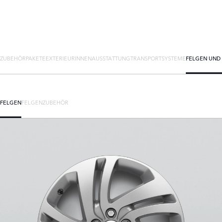
ZUBEHÖRPAKETE
EXTERIEUR
INNENAUSSTATTUNG
TRANSPORTSYSTEME
FELGEN UND
FELGEN
FELGENZUBEHÖR