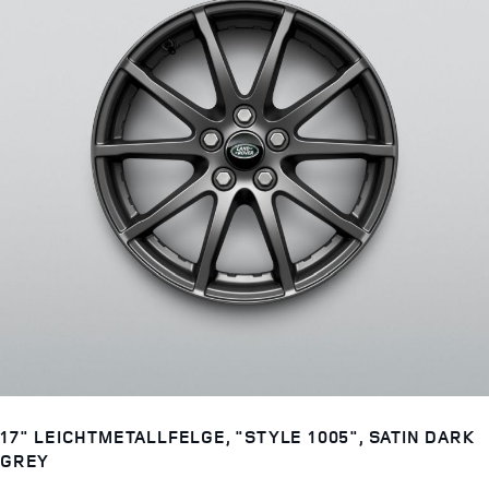
17" LEICHTMETALLFELGE, "STYLE 1005", SATIN DARK
GREY