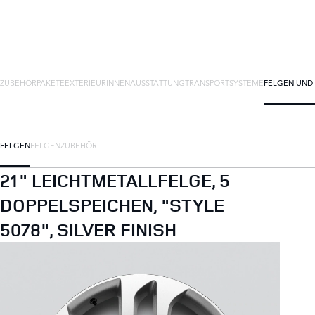
ZUBEHÖRPAKETE
EXTERIEUR
INNENAUSSTATTUNG
TRANSPORTSYSTEME
FELGEN UND
FELGEN
FELGENZUBEHÖR
21" LEICHTMETALLFELGE, 5
DOPPELSPEICHEN, "STYLE
5078", SILVER FINISH