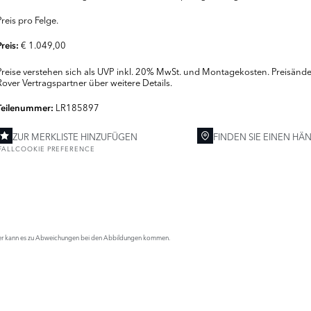
Preis pro Felge.
€ 1.049,00
Preis:
Preise verstehen sich als UVP inkl. 20% MwSt. und Montagekosten. Preisänder
Rover Vertragspartner über weitere Details.
LR185897
Teilenummer:
ZUR MERKLISTE HINZUFÜGEN
FINDEN SIE EINEN HÄ
FALL
COOKIE PREFERENCE
 Daher kann es zu Abweichungen bei den Abbildungen kommen.