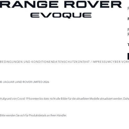
BEDINGUNGEN UND KONDITIONEN
DATENSCHUTZ
KONTAKT / IMPRESSUM
CYBER-VOR
© JAGUAR LAND ROVER LIMITED 2026
Aufgrund von Covid-19 konnten bis dato nicht alle Bilder für die aktuellsten Modelle aktualisiert werden.
Bitte wenden Sie sich für Produktdetails an Ihren Händler.