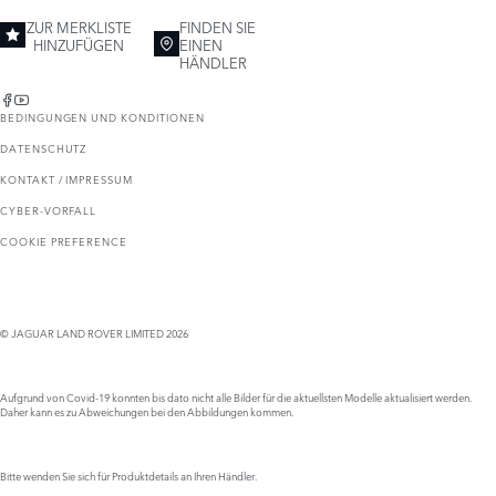
ZUR MERKLISTE
FINDEN SIE
HINZUFÜGEN
EINEN
HÄNDLER
BEDINGUNGEN UND KONDITIONEN
DATENSCHUTZ
KONTAKT / IMPRESSUM
CYBER-VORFALL
COOKIE PREFERENCE
© JAGUAR LAND ROVER LIMITED 2026
Aufgrund von Covid-19 konnten bis dato nicht alle Bilder für die aktuellsten Modelle aktualisiert werden.
Daher kann es zu Abweichungen bei den Abbildungen kommen.
Bitte wenden Sie sich für Produktdetails an Ihren Händler.