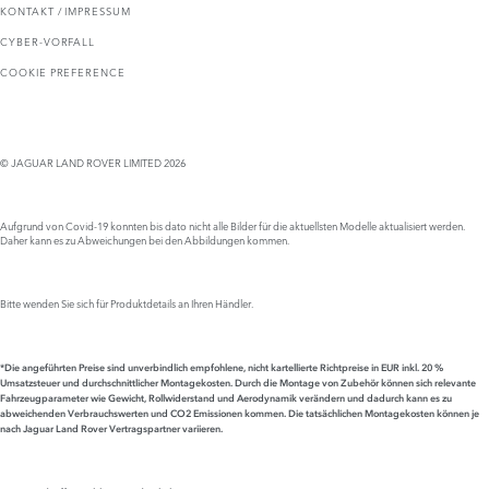
KONTAKT / IMPRESSUM
CYBER-VORFALL
COOKIE PREFERENCE
© JAGUAR LAND ROVER LIMITED 2026
Aufgrund von Covid-19 konnten bis dato nicht alle Bilder für die aktuellsten Modelle aktualisiert werden.
Daher kann es zu Abweichungen bei den Abbildungen kommen.
Bitte wenden Sie sich für Produktdetails an Ihren Händler.
*Die angeführten Preise sind unverbindlich empfohlene, nicht kartellierte Richtpreise in EUR inkl. 20 %
Umsatzsteuer und durchschnittlicher Montagekosten. Durch die Montage von Zubehör können sich relevante
Fahrzeugparameter wie Gewicht, Rollwiderstand und Aerodynamik verändern und dadurch kann es zu
abweichenden Verbrauchswerten
und CO2 Emissionen kommen.
Die tatsächlichen Montagekosten können je
nach Jaguar Land Rover Vertragspartner variieren.