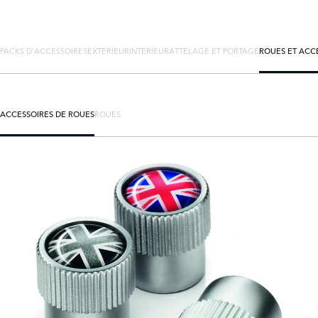
PACKS D'ACCESSOIRES
EXTÉRIEUR
INTÉRIEUR
ATTELAGE ET PORTAGE
ROUES ET ACC
ACCESSOIRES DE ROUES
ROUES