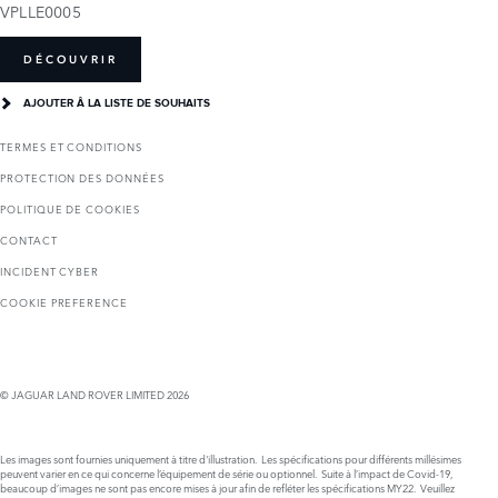
VPLLE0005
DÉCOUVRIR
AJOUTER Â LA LISTE DE SOUHAITS
TERMES ET CONDITIONS
PROTECTION DES DONNÉES
POLITIQUE DE COOKIES
CONTACT
INCIDENT CYBER
COOKIE PREFERENCE
© JAGUAR LAND ROVER LIMITED 2026
Les images sont fournies uniquement à titre d'illustration. Les spécifications pour différents millésimes
peuvent varier en ce qui concerne l’équipement de série ou optionnel. Suite à l’impact de Covid-19,
beaucoup d’images ne sont pas encore mises à jour afin de refléter les spécifications MY22. Veuillez