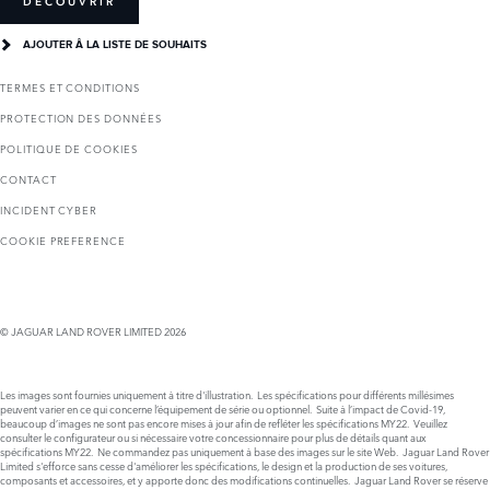
DÉCOUVRIR
AJOUTER Â LA LISTE DE SOUHAITS
TERMES ET CONDITIONS
PROTECTION DES DONNÉES
POLITIQUE DE COOKIES
CONTACT
INCIDENT CYBER
COOKIE PREFERENCE
© JAGUAR LAND ROVER LIMITED 2026
Les images sont fournies uniquement à titre d'illustration. Les spécifications pour différents millésimes
peuvent varier en ce qui concerne l’équipement de série ou optionnel. Suite à l’impact de Covid-19,
beaucoup d’images ne sont pas encore mises à jour afin de refléter les spécifications MY22. Veuillez
consulter le configurateur ou si nécessaire votre concessionnaire pour plus de détails quant aux
spécifications MY22. Ne commandez pas uniquement à base des images sur le site Web. Jaguar Land Rover
Limited s'efforce sans cesse d'améliorer les spécifications, le design et la production de ses voitures,
composants et accessoires, et y apporte donc des modifications continuelles. Jaguar Land Rover se réserve