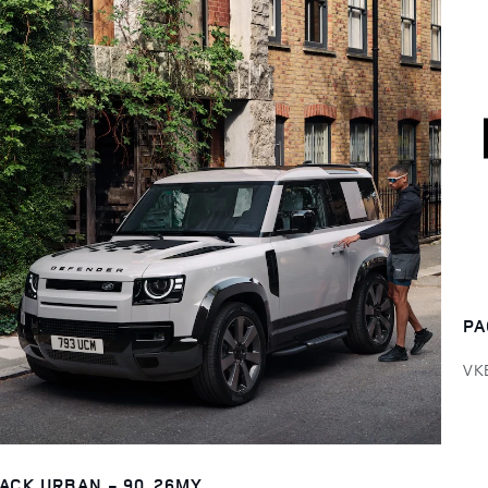
PA
VK
ACK URBAN - 90, 26MY