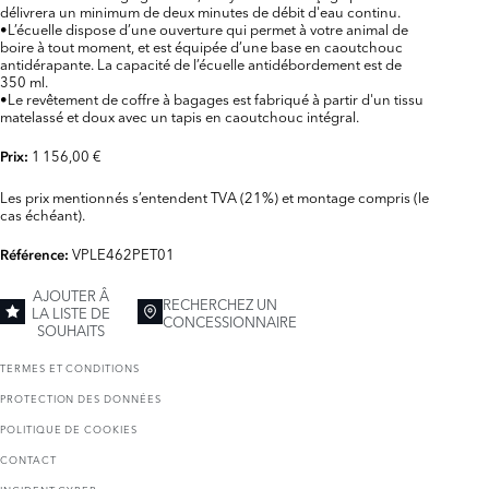
délivrera un minimum de deux minutes de débit d'eau continu.
•L’écuelle dispose d’une ouverture qui permet à votre animal de
boire à tout moment, et est équipée d’une base en caoutchouc
antidérapante. La capacité de l’écuelle antidébordement est de
350 ml.
•Le revêtement de coffre à bagages est fabriqué à partir d'un tissu
matelassé et doux avec un tapis en caoutchouc intégral.
1 156,00 €
Prix:
Les prix mentionnés s’entendent TVA (21%) et montage compris (le
cas échéant).
VPLE462PET01
Référence:
AJOUTER Â
RECHERCHEZ UN
LA LISTE DE
CONCESSIONNAIRE
SOUHAITS
TERMES ET CONDITIONS
PROTECTION DES DONNÉES
POLITIQUE DE COOKIES
CONTACT