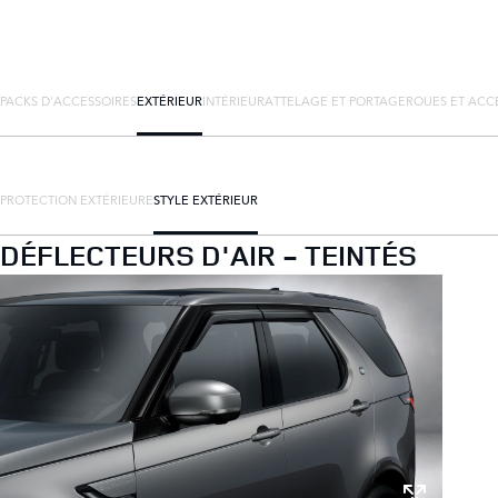
PACKS D'ACCESSOIRES
EXTÉRIEUR
INTÉRIEUR
ATTELAGE ET PORTAGE
ROUES ET ACC
PROTECTION EXTÉRIEURE
STYLE EXTÉRIEUR
DÉFLECTEURS D'AIR - TEINTÉS