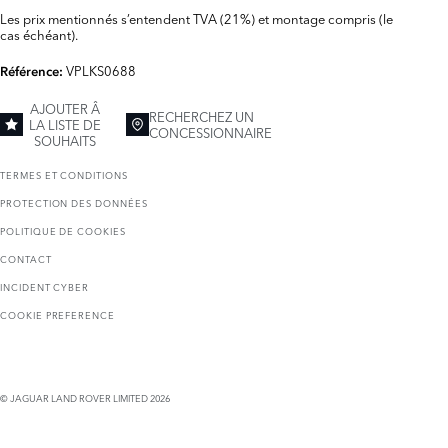
Les prix mentionnés s’entendent TVA (21%) et montage compris (le
cas échéant).
VPLKS0688
Référence:
AJOUTER Â
RECHERCHEZ UN
LA LISTE DE
CONCESSIONNAIRE
SOUHAITS
TERMES ET CONDITIONS
PROTECTION DES DONNÉES
POLITIQUE DE COOKIES
CONTACT
INCIDENT CYBER
COOKIE PREFERENCE
© JAGUAR LAND ROVER LIMITED 2026