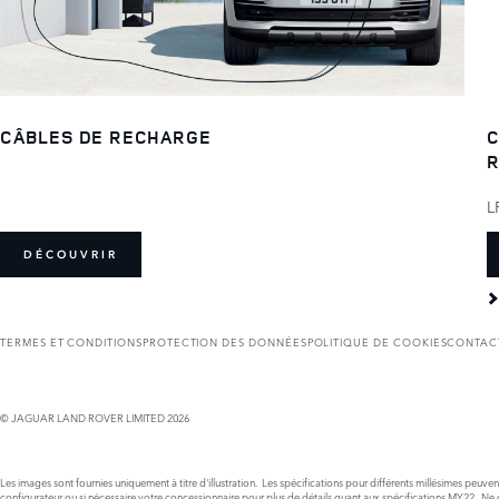
CÂBLES DE RECHARGE
C
R
L
DÉCOUVRIR
TERMES ET CONDITIONS
PROTECTION DES DONNÉES
POLITIQUE DE COOKIES
CONTAC
© JAGUAR LAND ROVER LIMITED 2026
Les images sont fournies uniquement à titre d'illustration. Les spécifications pour différents millésimes peuve
configurateur ou si nécessaire votre concessionnaire pour plus de détails quant aux spécifications MY22. Ne