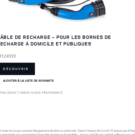
ÂBLE DE RECHARGE - POUR LES BORNES DE
ECHARGE À DOMICILE ET PUBLIQUES
R124592
DÉCOUVRIR
AJOUTER Â LA LISTE DE SOUHAITS
T
INCIDENT CYBER
COOKIE PREFERENCE
nt varier en ce qui concerne l’équipement de série ou optionnel. Suite à l’impact de Covid-19, beaucoup d’image
 commandez pas uniquement à base des images sur le site Web. Jaguar Land Rover Limited s'efforce sans cesse 