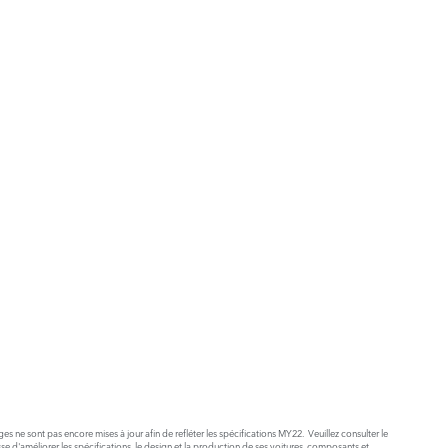
s ne sont pas encore mises à jour afin de refléter les spécifications MY22. Veuillez consulter le
d'améliorer les spécifications, le design et la production de ses voitures, composants et