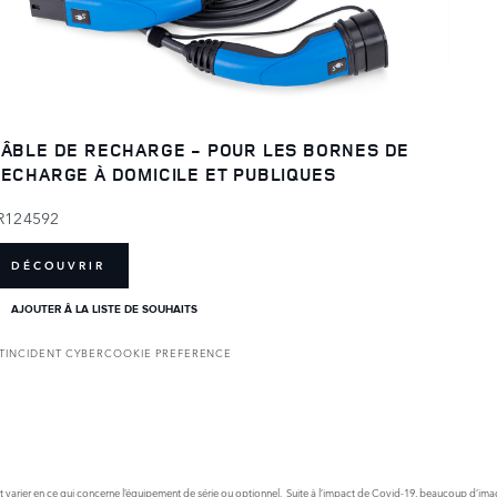
ÂBLE DE RECHARGE - POUR LES BORNES DE
ECHARGE À DOMICILE ET PUBLIQUES
R124592
DÉCOUVRIR
AJOUTER Â LA LISTE DE SOUHAITS
T
INCIDENT CYBER
COOKIE PREFERENCE
nt varier en ce qui concerne l’équipement de série ou optionnel. Suite à l’impact de Covid-19, beaucoup d’image