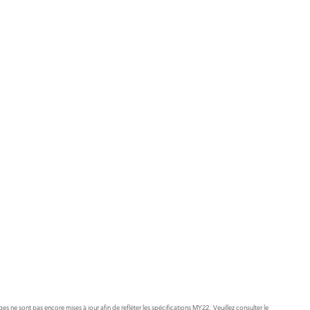
s ne sont pas encore mises à jour afin de refléter les spécifications MY22. Veuillez consulter le