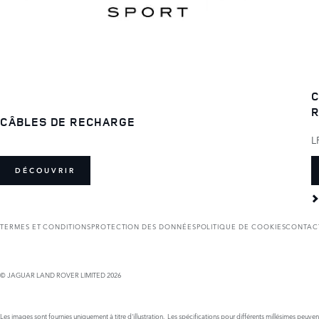
C
R
CÂBLES DE RECHARGE
L
DÉCOUVRIR
TERMES ET CONDITIONS
PROTECTION DES DONNÉES
POLITIQUE DE COOKIES
CONTAC
© JAGUAR LAND ROVER LIMITED 2026
Les images sont fournies uniquement à titre d'illustration. Les spécifications pour différents millésimes peuve