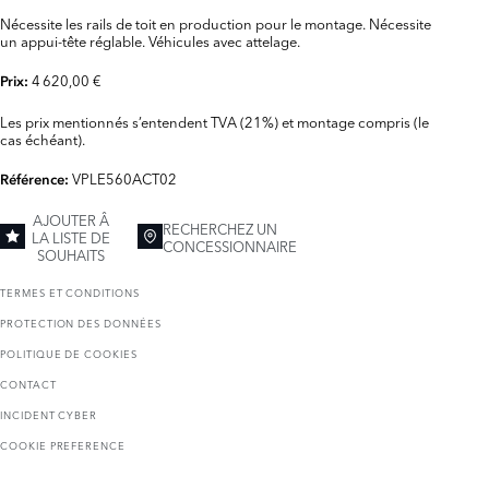
Nécessite les rails de toit en production pour le montage. Nécessite
un appui-tête réglable. Véhicules avec attelage.
4 620,00 €
Prix:
Les prix mentionnés s’entendent TVA (21%) et montage compris (le
cas échéant).
VPLE560ACT02
Référence:
AJOUTER Â
RECHERCHEZ UN
LA LISTE DE
CONCESSIONNAIRE
SOUHAITS
TERMES ET CONDITIONS
PROTECTION DES DONNÉES
POLITIQUE DE COOKIES
CONTACT
INCIDENT CYBER
COOKIE PREFERENCE