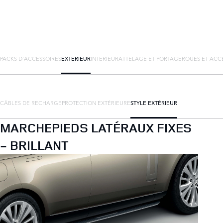
PACKS D'ACCESSOIRES
EXTÉRIEUR
INTÉRIEUR
ATTELAGE ET PORTAGE
ROUES ET ACC
CÂBLES DE RECHARGE
PROTECTION EXTÉRIEURE
STYLE EXTÉRIEUR
MARCHEPIEDS LATÉRAUX FIXES
- BRILLANT