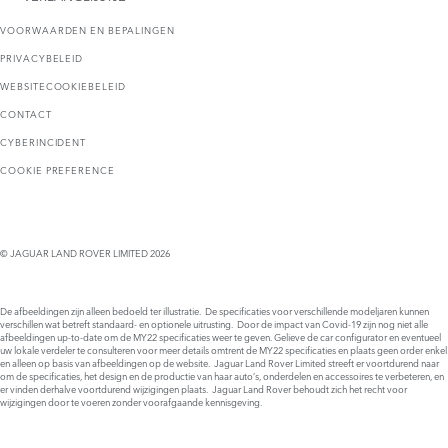
VOORWAARDEN EN BEPALINGEN
PRIVACYBELEID
WEBSITECOOKIEBELEID
CONTACT
CYBERINCIDENT
COOKIE PREFERENCE
© JAGUAR LAND ROVER LIMITED 2026
De afbeeldingen zijn alleen bedoeld ter illustratie. De specificaties voor verschillende modeljaren kunnen
verschillen wat betreft standaard- en optionele uitrusting. Door de impact van Covid-19 zijn nog niet alle
afbeeldingen up-to-date om de MY22 specificaties weer te geven. Gelieve de car configurator en eventueel
uw lokale verdeler te consulteren voor meer details omtrent de MY22 specificaties en plaats geen order enkel
en alleen op basis van afbeeldingen op de website. Jaguar Land Rover Limited streeft er voortdurend naar
om de specificaties, het design en de productie van haar auto’s, onderdelen en accessoires te verbeteren, en
er vinden derhalve voortdurend wijzigingen plaats. Jaguar Land Rover behoudt zich het recht voor
wijzigingen door te voeren zonder voorafgaande kennisgeving.