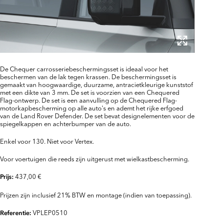
De Chequer carrosseriebeschermingsset is ideaal voor het
beschermen van de lak tegen krassen. De beschermingsset is
gemaakt van hoogwaardige, duurzame, antracietkleurige kunststof
met een dikte van 3 mm. De set is voorzien van een Chequered
Flag-ontwerp. De set is een aanvulling op de Chequered Flag-
motorkapbescherming op alle auto's en ademt het rijke erfgoed
van de Land Rover Defender. De set bevat designelementen voor de
spiegelkappen en achterbumper van de auto.
Enkel voor 130. Niet voor Vertex.
Voor voertuigen die reeds zijn uitgerust met wielkastbescherming.
437,00 €
Prijs:
Prijzen zijn inclusief 21% BTW en montage (indien van toepassing).
VPLEP0510
Referentie: