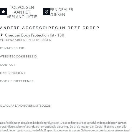
TOEVOEGEN
EEN DEALER
AAN HET
ZOEKEN
VERLANGLIJSTJE
ANDERE ACCESSOIRES IN DEZE GROEP
Chequer Body Protection Kit - 130
VOORWAARDEN EN BEPALINGEN
PRIVACYBELEID
WEBSITECOOKIEBELEID
CONTACT
CYBERINCIDENT
COOKIE PREFERENCE
© JAGUAR LAND ROVER LIMITED 2026
De afbeeldingen zijn alleen bedoeld ter illustratie. De specificaties voor verschillende modeljaren kunnen
verschillen wat betreft standaard- en optionele uitrusting. Door de impact van Covid-19 zijn nog niet alle
afbeeldingen up-to-date om de MY22 specificaties weer te geven. Gelieve de car configurator en eventueel