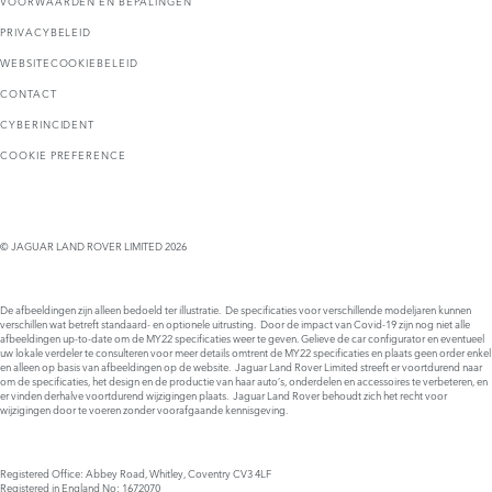
VOORWAARDEN EN BEPALINGEN
PRIVACYBELEID
WEBSITECOOKIEBELEID
CONTACT
CYBERINCIDENT
COOKIE PREFERENCE
© JAGUAR LAND ROVER LIMITED 2026
De afbeeldingen zijn alleen bedoeld ter illustratie. De specificaties voor verschillende modeljaren kunnen
verschillen wat betreft standaard- en optionele uitrusting. Door de impact van Covid-19 zijn nog niet alle
afbeeldingen up-to-date om de MY22 specificaties weer te geven. Gelieve de car configurator en eventueel
uw lokale verdeler te consulteren voor meer details omtrent de MY22 specificaties en plaats geen order enkel
en alleen op basis van afbeeldingen op de website. Jaguar Land Rover Limited streeft er voortdurend naar
om de specificaties, het design en de productie van haar auto’s, onderdelen en accessoires te verbeteren, en
er vinden derhalve voortdurend wijzigingen plaats. Jaguar Land Rover behoudt zich het recht voor
wijzigingen door te voeren zonder voorafgaande kennisgeving.
Registered Office: Abbey Road, Whitley, Coventry CV3 4LF
Registered in England No: 1672070