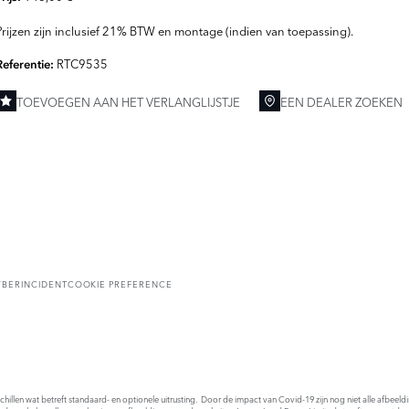
Prijzen zijn inclusief 21% BTW en montage (indien van toepassing).
RTC9535
Referentie:
TOEVOEGEN AAN HET VERLANGLIJSTJE
EEN DEALER ZOEKEN
YBERINCIDENT
COOKIE PREFERENCE
rschillen wat betreft standaard- en optionele uitrusting. Door de impact van Covid-19 zijn nog niet alle afbee