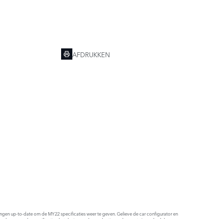
AFDRUKKEN
ldingen up-to-date om de MY22 specificaties weer te geven. Gelieve de car configurator en