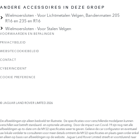
ANDERE ACCESSOIRES IN DEZE GROEP
Wielmoersloten - Voor Lichtmetalen Velgen, Bandenmaten 205
R16 en 235 en R16
Wielmoersloten - Voor Stalen Velgen
VOORWAARDEN EN BEPALINGEN
PRIVACYBELEID
WEBSITECOOKIEBELEID
CONTACT
CYBERINCIDENT
COOKIE PREFERENCE
© JAGUAR LAND ROVER LIMITED 2026
De afbeeldingen zijn alleen bedoeld ter illustratie. De specificaties voor verschillende modeljaren kunnen
verschillen wat betreft standaard- en optionele uitrusting. Door de impact van Covid-19 zijn nog niet alle
afbeeldingen up-to-date om de MY22 specificaties weer te geven. Gelieve de car configurator en eventueel
uw lokale verdeler te consulteren voor meer details omtrent de MY22 specificaties en plaats geen order enkel
en alleen op basis van afbeeldingen op de website. Jaguar Land Rover Limited streeft er voortdurend naar