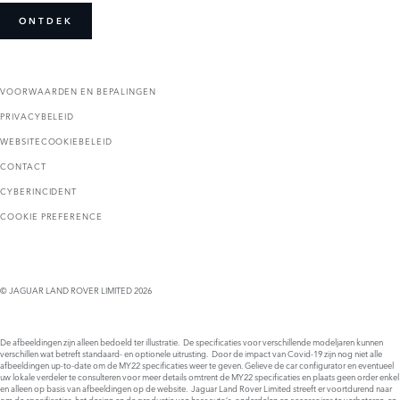
ONTDEK
VOORWAARDEN EN BEPALINGEN
PRIVACYBELEID
WEBSITECOOKIEBELEID
CONTACT
CYBERINCIDENT
COOKIE PREFERENCE
© JAGUAR LAND ROVER LIMITED 2026
De afbeeldingen zijn alleen bedoeld ter illustratie. De specificaties voor verschillende modeljaren kunnen
verschillen wat betreft standaard- en optionele uitrusting. Door de impact van Covid-19 zijn nog niet alle
afbeeldingen up-to-date om de MY22 specificaties weer te geven. Gelieve de car configurator en eventueel
uw lokale verdeler te consulteren voor meer details omtrent de MY22 specificaties en plaats geen order enkel
en alleen op basis van afbeeldingen op de website. Jaguar Land Rover Limited streeft er voortdurend naar
om de specificaties, het design en de productie van haar auto’s, onderdelen en accessoires te verbeteren, en