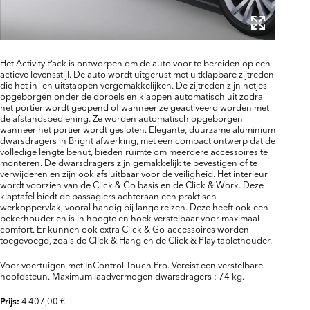
Het Activity Pack is ontworpen om de auto voor te bereiden op een
actieve levensstijl. De auto wordt uitgerust met uitklapbare zijtreden
die het in- en uitstappen vergemakkelijken. De zijtreden zijn netjes
opgeborgen onder de dorpels en klappen automatisch uit zodra
het portier wordt geopend of wanneer ze geactiveerd worden met
de afstandsbediening. Ze worden automatisch opgeborgen
wanneer het portier wordt gesloten. Elegante, duurzame aluminium
dwarsdragers in Bright afwerking, met een compact ontwerp dat de
volledige lengte benut, bieden ruimte om meerdere accessoires te
monteren. De dwarsdragers zijn gemakkelijk te bevestigen of te
verwijderen en zijn ook afsluitbaar voor de veiligheid. Het interieur
wordt voorzien van de Click & Go basis en de Click & Work. Deze
klaptafel biedt de passagiers achteraan een praktisch
werkoppervlak, vooral handig bij lange reizen. Deze heeft ook een
bekerhouder en is in hoogte en hoek verstelbaar voor maximaal
comfort. Er kunnen ook extra Click & Go-accessoires worden
toegevoegd, zoals de Click & Hang en de Click & Play tablethouder.
Voor voertuigen met InControl Touch Pro. Vereist een verstelbare
hoofdsteun. Maximum laadvermogen dwarsdragers : 74 kg.
4 407,00 €
Prijs: