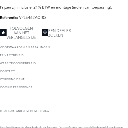
Prijzen zijn inclusief 21% BTW en montage (indien van toepassing).
VPLE462ACT02
Referentie:
TOEVOEGEN
EEN DEALER
AAN HET
ZOEKEN
VERLANGLIJSTJE
VOORWAARDEN EN BEPALINGEN
PRIVACYBELEID
WEBSITECOOKIEBELEID
CONTACT
CYBERINCIDENT
COOKIE PREFERENCE
© JAGUAR LAND ROVER LIMITED 2026
De afbeeldingen zijn alleen bedoeld ter illustratie. De specificaties voor verschillende modeljaren kunnen