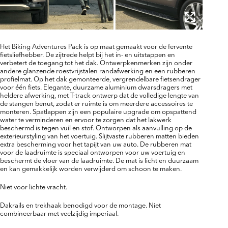
Het Biking Adventures Pack is op maat gemaakt voor de fervente
fietsliefhebber. De zijtrede helpt bij het in- en uitstappen en
verbetert de toegang tot het dak. Ontwerpkenmerken zijn onder
andere glanzende roestvrijstalen randafwerking en een rubberen
profielmat. Op het dak gemonteerde, vergrendelbare fietsendrager
voor één fiets. Elegante, duurzame aluminium dwarsdragers met
heldere afwerking, met T-track ontwerp dat de volledige lengte van
de stangen benut, zodat er ruimte is om meerdere accessoires te
monteren. Spatlappen zijn een populaire upgrade om opspattend
water te verminderen en ervoor te zorgen dat het lakwerk
beschermd is tegen vuil en stof. Ontworpen als aanvulling op de
exterieurstyling van het voertuig. Slijtvaste rubberen matten bieden
extra bescherming voor het tapijt van uw auto. De rubberen mat
voor de laadruimte is speciaal ontworpen voor uw voertuig en
beschermt de vloer van de laadruimte. De mat is licht en duurzaam
en kan gemakkelijk worden verwijderd om schoon te maken.
Niet voor lichte vracht.
Dakrails en trekhaak benodigd voor de montage. Niet
combineerbaar met veelzijdig imperiaal.