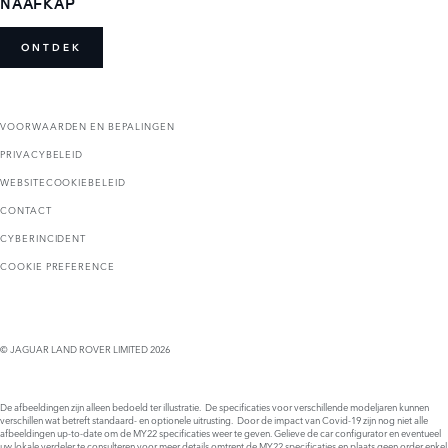
NAAFKAP
ONTDEK
VOORWAARDEN EN BEPALINGEN
PRIVACYBELEID
WEBSITECOOKIEBELEID
CONTACT
CYBERINCIDENT
COOKIE PREFERENCE
© JAGUAR LAND ROVER LIMITED 2026
De afbeeldingen zijn alleen bedoeld ter illustratie. De specificaties voor verschillende modeljaren kunnen
verschillen wat betreft standaard- en optionele uitrusting. Door de impact van Covid-19 zijn nog niet alle
afbeeldingen up-to-date om de MY22 specificaties weer te geven. Gelieve de car configurator en eventueel
uw lokale verdeler te consulteren voor meer details omtrent de MY22 specificaties en plaats geen order enkel