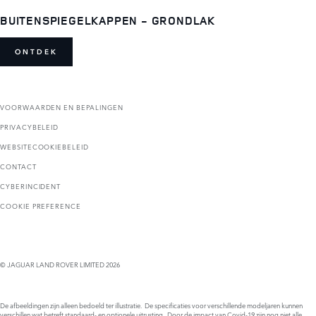
BUITENSPIEGELKAPPEN - GRONDLAK
ONTDEK
VOORWAARDEN EN BEPALINGEN
PRIVACYBELEID
WEBSITECOOKIEBELEID
CONTACT
CYBERINCIDENT
COOKIE PREFERENCE
© JAGUAR LAND ROVER LIMITED 2026
De afbeeldingen zijn alleen bedoeld ter illustratie. De specificaties voor verschillende modeljaren kunnen
verschillen wat betreft standaard- en optionele uitrusting. Door de impact van Covid-19 zijn nog niet alle