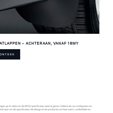
ATLAPPEN - ACHTERAAN, VANAF 18MY
ONTDEK
ldingen up-to-date om de MY22 specificaties weer te geven. Gelieve de car configurator en
end naar om de specificaties, het design en de productie van haar auto’s, onderdelen en