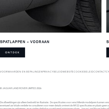
SPATLAPPEN - VOORAAN
S
ONTDEK
VOORWAARDEN EN BEPALINGEN
PRIVACYBELEID
WEBSITECOOKIEBELEID
CONTACT
C
© JAGUAR LAND ROVER LIMITED 2026
De afbeeldingen zijn alleen bedoeld ter illustratie. De specificaties voor verschillende modeljaren kunnen ve
eventueel uw lokale verdeler te consulteren voor meer details omtrent de MY22 specificaties en plaats geen 
accessoires te verbeteren, en er vinden derhalve voortdurend wijzigingen plaats. Jaguar Land Rover behoud