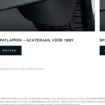
PATLAPPEN - ACHTERAAN, VÓÓR 18MY
SP
ONTDEK
YBERINCIDENT
COOKIE PREFERENCE
rschillen wat betreft standaard- en optionele uitrusting. Door de impact van Covid-19 zijn nog niet alle afbee
order enkel en alleen op basis van afbeeldingen op de website. Jaguar Land Rover Limited streeft er voortdur
t zich het recht voor wijzigingen door te voeren zonder voorafgaande kennisgeving.