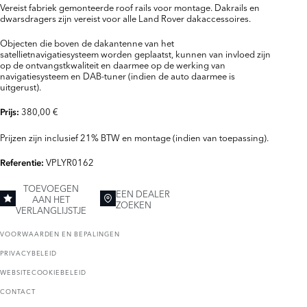
Vereist fabriek gemonteerde roof rails voor montage. Dakrails en
dwarsdragers zijn vereist voor alle Land Rover dakaccessoires.
Objecten die boven de dakantenne van het
satellietnavigatiesysteem worden geplaatst, kunnen van invloed zijn
op de ontvangstkwaliteit en daarmee op de werking van
navigatiesysteem en DAB-tuner (indien de auto daarmee is
uitgerust).
380,00 €
Prijs:
Prijzen zijn inclusief 21% BTW en montage (indien van toepassing).
VPLYR0162
Referentie:
TOEVOEGEN
EEN DEALER
AAN HET
ZOEKEN
VERLANGLIJSTJE
VOORWAARDEN EN BEPALINGEN
PRIVACYBELEID
WEBSITECOOKIEBELEID
CONTACT