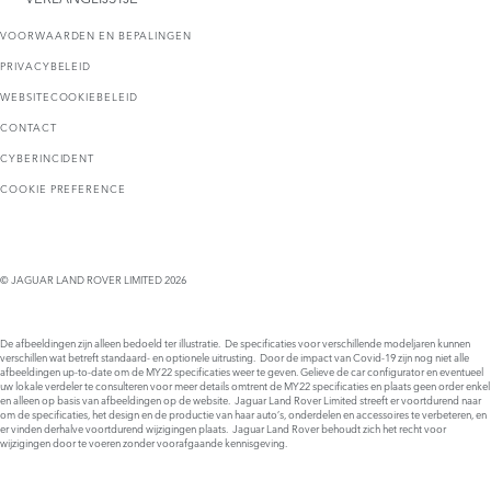
VOORWAARDEN EN BEPALINGEN
PRIVACYBELEID
WEBSITECOOKIEBELEID
CONTACT
CYBERINCIDENT
COOKIE PREFERENCE
© JAGUAR LAND ROVER LIMITED 2026
De afbeeldingen zijn alleen bedoeld ter illustratie. De specificaties voor verschillende modeljaren kunnen
verschillen wat betreft standaard- en optionele uitrusting. Door de impact van Covid-19 zijn nog niet alle
afbeeldingen up-to-date om de MY22 specificaties weer te geven. Gelieve de car configurator en eventueel
uw lokale verdeler te consulteren voor meer details omtrent de MY22 specificaties en plaats geen order enkel
en alleen op basis van afbeeldingen op de website. Jaguar Land Rover Limited streeft er voortdurend naar
om de specificaties, het design en de productie van haar auto’s, onderdelen en accessoires te verbeteren, en
er vinden derhalve voortdurend wijzigingen plaats. Jaguar Land Rover behoudt zich het recht voor
wijzigingen door te voeren zonder voorafgaande kennisgeving.