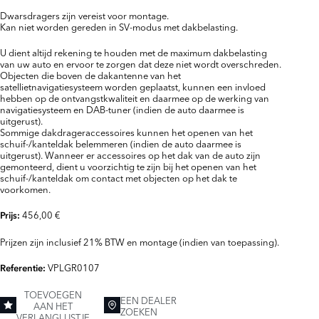
Dwarsdragers zijn vereist voor montage.
Kan niet worden gereden in SV-modus met dakbelasting.
U dient altijd rekening te houden met de maximum dakbelasting
van uw auto en ervoor te zorgen dat deze niet wordt overschreden.
Objecten die boven de dakantenne van het
satellietnavigatiesysteem worden geplaatst, kunnen een invloed
hebben op de ontvangstkwaliteit en daarmee op de werking van
navigatiesysteem en DAB-tuner (indien de auto daarmee is
uitgerust).
Sommige dakdrageraccessoires kunnen het openen van het
schuif-/kanteldak belemmeren (indien de auto daarmee is
uitgerust). Wanneer er accessoires op het dak van de auto zijn
gemonteerd, dient u voorzichtig te zijn bij het openen van het
schuif-/kanteldak om contact met objecten op het dak te
voorkomen.
456,00 €
Prijs:
Prijzen zijn inclusief 21% BTW en montage (indien van toepassing).
VPLGR0107
Referentie:
TOEVOEGEN
EEN DEALER
AAN HET
ZOEKEN
VERLANGLIJSTJE