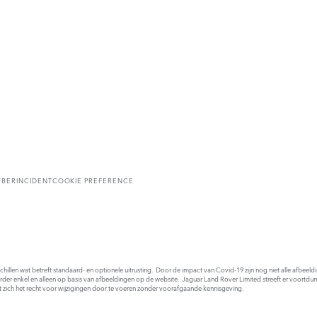
YBERINCIDENT
COOKIE PREFERENCE
rschillen wat betreft standaard- en optionele uitrusting. Door de impact van Covid-19 zijn nog niet alle afbee
order enkel en alleen op basis van afbeeldingen op de website. Jaguar Land Rover Limited streeft er voortdur
t zich het recht voor wijzigingen door te voeren zonder voorafgaande kennisgeving.