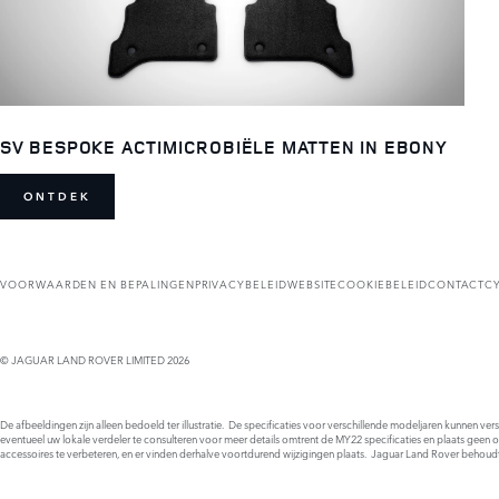
SV BESPOKE ACTIMICROBIËLE MATTEN IN EBONY
ONTDEK
VOORWAARDEN EN BEPALINGEN
PRIVACYBELEID
WEBSITECOOKIEBELEID
CONTACT
C
© JAGUAR LAND ROVER LIMITED 2026
De afbeeldingen zijn alleen bedoeld ter illustratie. De specificaties voor verschillende modeljaren kunnen ve
eventueel uw lokale verdeler te consulteren voor meer details omtrent de MY22 specificaties en plaats geen 
accessoires te verbeteren, en er vinden derhalve voortdurend wijzigingen plaats. Jaguar Land Rover behoud