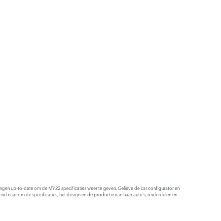
ldingen up-to-date om de MY22 specificaties weer te geven. Gelieve de car configurator en
end naar om de specificaties, het design en de productie van haar auto’s, onderdelen en