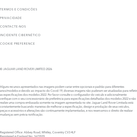
TERMOS E CONDICÕES
PRIVACIDADE
CONTACTE-NOS
INCIDENTE CIBERNÉTICO
COOKIE PREFERENCE
© JAGUAR LAND ROVER LIMITED 2026
Alguns recursos apresentados nas imagens podem variar entre opcionais e padrão para diferentes
anos/modelos e devido ao impacto do Covid-19, diversas imagens não puderam ser atualizadas para refletir
as especificações dos modelos 2022. Por favor consulte o configurador do veículo e adicionalmente
verifique com o seu concessionário de preferência para especificações detalhadas dos modelos 2022 e não
realize uma compra embasada somente na imagem apresentada no site. Jaguar Land Rover Limitada está
constantemente buscando maneiras de melhorar a especificação, design e produção de seus veículos,
peças e acessórios e alterações são continuamente implamentadas, e nos reservamos o direito de realizar
mudanças sem prévia notificação.
Registered Office: Abbey Road, Whitley, Coventry CV3 4LF
Registered in England No: 1672070