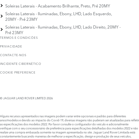
Soleiras Laterais - Acabamento Brilhante, Preto, Pré 20MY
Soleiras Laterais - Iluminadas, Ebony, LHD, Lado Esquerdo,
20MY - Pré 23MY
Soleiras Laterais - Iluminadas, Ebony, LHD, Lado Direito, 20MY -
Pré 23MY
TERMOS E CONDICÕES
PRIVACIDADE
CONTACTE-NOS
INCIDENTE CIBERNÉTICO
COOKIE PREFERENCE
© JAGUAR LAND ROVER LIMITED 2026
Alguns recursos apresentados nas imagens podem variar entre opcionais e padrão para diferentes
anos/modelos e devido ao impacto do Covid-19, diversas imagens não puderam ser atualizadas para refletir
as especificações dos modelos 2022. Por favor consulte o configurador do veículo e adicionalmente
verifique com o seu concessionário de preferência para especificações detalhadas dos modelos 2022 e não
realize uma compra embasada somente na imagem apresentada no site. Jaguar Land Rover Limitada está
constantemente buscando maneiras de melhorar a especificação, design e produção de seus veículos,