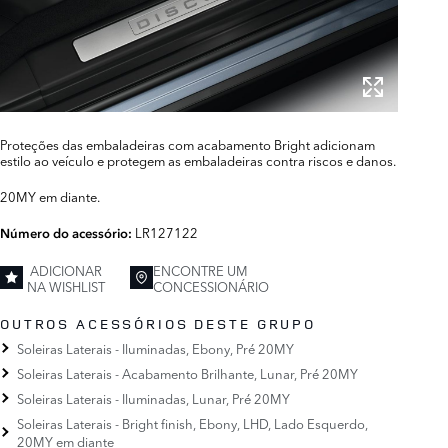
Proteções das embaladeiras com acabamento Bright adicionam
estilo ao veículo e protegem as embaladeiras contra riscos e danos.
20MY em diante.
LR127122
Número do acessório:
ADICIONAR
ENCONTRE UM
NA WISHLIST
CONCESSIONÁRIO
OUTROS ACESSÓRIOS DESTE GRUPO
Soleiras Laterais - Iluminadas, Ebony, Pré 20MY
Soleiras Laterais - Acabamento Brilhante, Lunar, Pré 20MY
Soleiras Laterais - Iluminadas, Lunar, Pré 20MY
Soleiras Laterais - Bright finish, Ebony, LHD, Lado Esquerdo,
20MY em diante