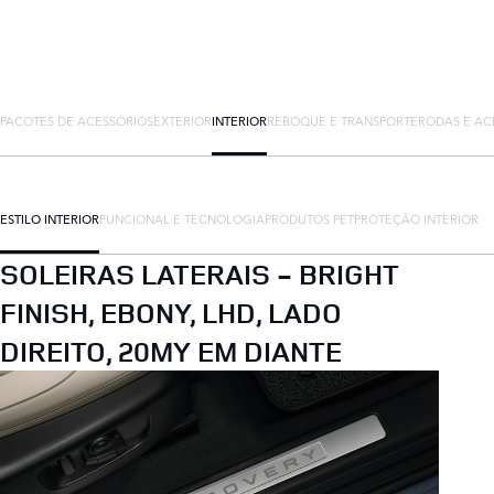
PACOTES DE ACESSÓRIOS
EXTERIOR
INTERIOR
REBOQUE E TRANSPORTE
RODAS E AC
ESTILO INTERIOR
FUNCIONAL E TECNOLOGIA
PRODUTOS PET
PROTEÇÃO INTERIOR
SOLEIRAS LATERAIS - BRIGHT
FINISH, EBONY, LHD, LADO
DIREITO, 20MY EM DIANTE