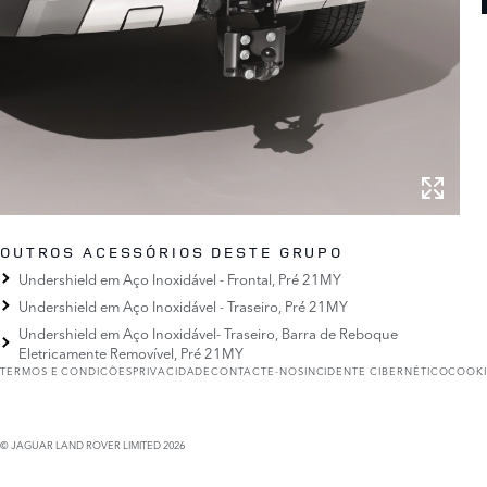
OUTROS ACESSÓRIOS DESTE GRUPO
Undershield em Aço Inoxidável - Frontal, Pré 21MY
Undershield em Aço Inoxidável - Traseiro, Pré 21MY
Undershield em Aço Inoxidável- Traseiro, Barra de Reboque
Eletricamente Removível, Pré 21MY
TERMOS E CONDICÕES
PRIVACIDADE
CONTACTE-NOS
INCIDENTE CIBERNÉTICO
COOKI
© JAGUAR LAND ROVER LIMITED 2026