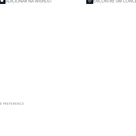
ADICIONAR NA WISHLIST
ENCONTRE UM CONCE
E PREFERENCE