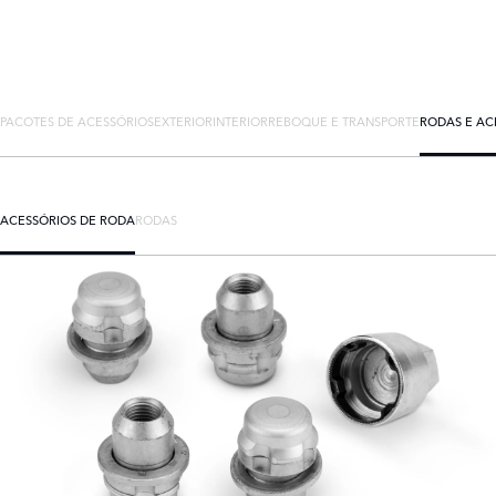
PACOTES DE ACESSÓRIOS
EXTERIOR
INTERIOR
REBOQUE E TRANSPORTE
RODAS E AC
ACESSÓRIOS DE RODA
RODAS