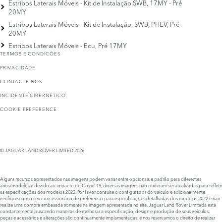
Estribos Laterais Móveis - Kit de Instalação,SWB, 17MY - Pré
20MY
Estribos Laterais Móveis - Kit de Instalação, SWB, PHEV, Pré
20MY
Estribos Laterais Móveis - Ecu, Pré 17MY
TERMOS E CONDICÕES
PRIVACIDADE
CONTACTE-NOS
INCIDENTE CIBERNÉTICO
COOKIE PREFERENCE
© JAGUAR LAND ROVER LIMITED 2026
Alguns recursos apresentados nas imagens podem variar entre opcionais e padrão para diferentes
anos/modelos e devido ao impacto do Covid-19, diversas imagens não puderam ser atualizadas para refletir
as especificações dos modelos 2022. Por favor consulte o configurador do veículo e adicionalmente
verifique com o seu concessionário de preferência para especificações detalhadas dos modelos 2022 e não
realize uma compra embasada somente na imagem apresentada no site. Jaguar Land Rover Limitada está
constantemente buscando maneiras de melhorar a especificação, design e produção de seus veículos,
peças e acessórios e alterações são continuamente implamentadas, e nos reservamos o direito de realizar