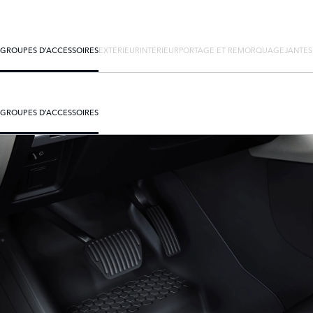
GROUPES D’ACCESSOIRES
EXTÉRIEUR
INTÉRIEUR
PORTAGE ET REMORQUAGE
JANTES
GROUPES D’ACCESSOIRES