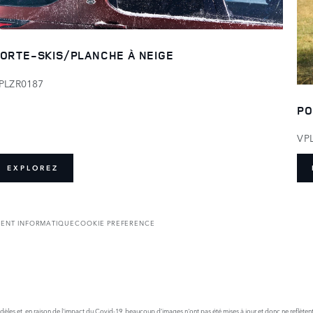
ORTE-SKIS/PLANCHE À NEIGE
PLZR0187
PO
VP
EXPLOREZ
DENT INFORMATIQUE
COOKIE PREFERENCE
odèles et, en raison de l'impact du Covid-19, beaucoup d’images n'ont pas été mises à jour et donc ne reflètent