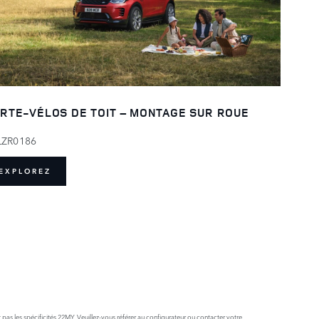
RTE-VÉLOS DE TOIT – MONTAGE SUR ROUE
LZR0186
EXPLOREZ
 pas les spécificités 22MY. Veuillez-vous référer au configurateur ou contacter votre