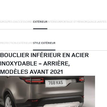
GROUPES D’ACCESSOIRES
EXTÉRIEUR
INTÉRIEUR
PORTAGE ET REMORQUAGE
JANTES
PROTECTION EXTÉRIEURE
STYLE EXTÉRIEUR
BOUCLIER INFÉRIEUR EN ACIER
INOXYDABLE - ARRIÈRE,
MODÈLES AVANT 2021