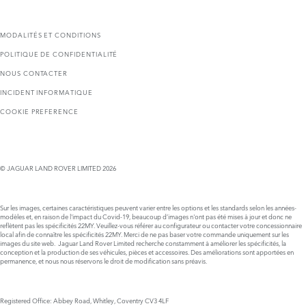
MODALITÉS ET CONDITIONS
POLITIQUE DE CONFIDENTIALITÉ
NOUS CONTACTER
INCIDENT INFORMATIQUE
COOKIE PREFERENCE
© JAGUAR LAND ROVER LIMITED 2026
Sur les images, certaines caractéristiques peuvent varier entre les options et les standards selon les années-
modèles et, en raison de l'impact du Covid-19, beaucoup d’images n'ont pas été mises à jour et donc ne
reflètent pas les spécificités 22MY. Veuillez-vous référer au configurateur ou contacter votre concessionnaire
local afin de connaître les spécificités 22MY. Merci de ne pas baser votre commande uniquement sur les
images du site web. Jaguar Land Rover Limited recherche constamment à améliorer les spécificités, la
conception et la production de ses véhicules, pièces et accessoires. Des améliorations sont apportées en
permanence, et nous nous réservons le droit de modification sans préavis.
Registered Office: Abbey Road, Whitley, Coventry CV3 4LF