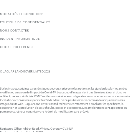
MODALITÉS ET CONDITIONS
POLITIQUE DE CONFIDENTIALITÉ
NOUS CONTACTER
INCIDENT INFORMATIQUE
COOKIE PREFERENCE
© JAGUAR LAND ROVER LIMITED 2026
Sur les images, certaines caractéristiques peuvent varier entre les options et les standards selon les années-
modèles et, en raison de l'impact du Covid-19, beaucoup d’images n'ont pas été mises à jour et donc ne
reflètent pas les spécificités 22MY. Veuillez-vous référer au configurateur ou contacter votre concessionnaire
local afin de connaître les spécificités 22MY. Merci de ne pas baser votre commande uniquement sur les
images du site web. Jaguar Land Rover Limited recherche constamment à améliorer les spécificités, la
conception et la production de ses véhicules, pièces et accessoires. Des améliorations sont apportées en
permanence, et nous nous réservons le droit de modification sans préavis.
Registered Office: Abbey Road, Whitley, Coventry CV3 4LF