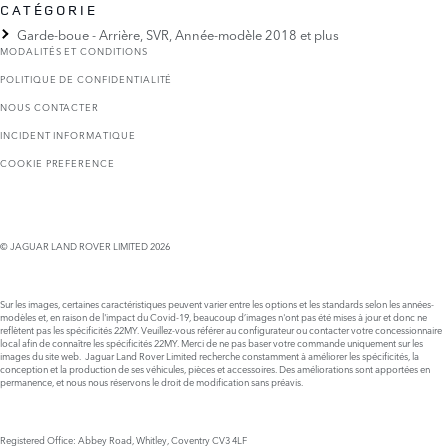
CATÉGORIE
Garde-boue - Arrière, SVR, Année-modèle 2018 et plus
MODALITÉS ET CONDITIONS
POLITIQUE DE CONFIDENTIALITÉ
NOUS CONTACTER
INCIDENT INFORMATIQUE
COOKIE PREFERENCE
© JAGUAR LAND ROVER LIMITED 2026
Sur les images, certaines caractéristiques peuvent varier entre les options et les standards selon les années-
modèles et, en raison de l'impact du Covid-19, beaucoup d’images n'ont pas été mises à jour et donc ne
reflètent pas les spécificités 22MY. Veuillez-vous référer au configurateur ou contacter votre concessionnaire
local afin de connaître les spécificités 22MY. Merci de ne pas baser votre commande uniquement sur les
images du site web. Jaguar Land Rover Limited recherche constamment à améliorer les spécificités, la
conception et la production de ses véhicules, pièces et accessoires. Des améliorations sont apportées en
permanence, et nous nous réservons le droit de modification sans préavis.
Registered Office: Abbey Road, Whitley, Coventry CV3 4LF