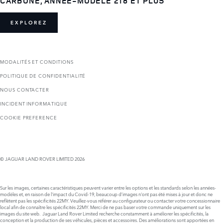
CARBONE, ANNÉE-MODÈLE 218 ET PLUS
EXPLOREZ
MODALITÉS ET CONDITIONS
POLITIQUE DE CONFIDENTIALITÉ
NOUS CONTACTER
INCIDENT INFORMATIQUE
COOKIE PREFERENCE
© JAGUAR LAND ROVER LIMITED 2026
Sur les images, certaines caractéristiques peuvent varier entre les options et les standards selon les années-
modèles et, en raison de l'impact du Covid-19, beaucoup d’images n'ont pas été mises à jour et donc ne
reflètent pas les spécificités 22MY. Veuillez-vous référer au configurateur ou contacter votre concessionnaire
local afin de connaître les spécificités 22MY. Merci de ne pas baser votre commande uniquement sur les
images du site web. Jaguar Land Rover Limited recherche constamment à améliorer les spécificités, la
conception et la production de ses véhicules, pièces et accessoires. Des améliorations sont apportées en