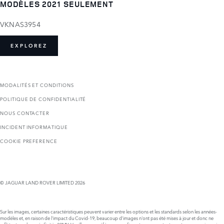
MODÈLES 2021 SEULEMENT
VKNAS3954
EXPLOREZ
MODALITÉS ET CONDITIONS
POLITIQUE DE CONFIDENTIALITÉ
NOUS CONTACTER
INCIDENT INFORMATIQUE
COOKIE PREFERENCE
© JAGUAR LAND ROVER LIMITED 2026
Sur les images, certaines caractéristiques peuvent varier entre les options et les standards selon les années-
modèles et, en raison de l'impact du Covid-19, beaucoup d’images n'ont pas été mises à jour et donc ne