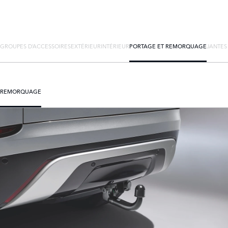
GROUPES D’ACCESSOIRES
EXTÉRIEUR
INTÉRIEUR
PORTAGE ET REMORQUAGE
JANTES
REMORQUAGE